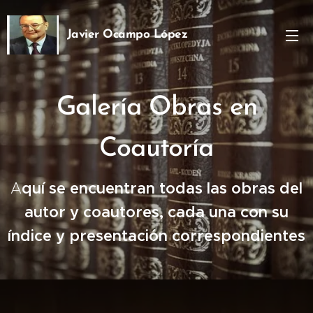
Javier Ocampo López
Ph.D
Galería Obras en
Coautoría
A
quí se encuentran todas las obras del
autor y coautores, cada una con su
índice y presentación correspondientes