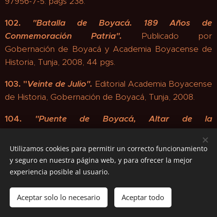
97956-7-5. págs 238.
102.
"
Batalla de Boyacá.
189 Años de
Conmemoración Patria".
Publicado por
Gobernación de Boyacá y Academia Boyacense de
Historia, Tunja, 2008, 44 pgs.
103.
"
Veinte de Julio".
Editorial Academia Boyacense
de Historia, Gobernación de Boyacá, Tunja, 2008.
104.
"Puente de Boyacá, Altar de la
Patria".
Instituto de Cultura y Bellas Artes de Boyacá,
1992. Nueva edición en el año 2000 en la Imprenta de
Utilizamos cookies para permitir un correcto funcionamiento
las Fuerzas Armadas. Primera Brigada de Tunja, año
y seguro en nuestra página web, y para ofrecer la mejor
2000. Nueva edición corregida y aumentada con el
experiencia posible al usuario.
nombre: Batalla de Boyacá 1819, Tunja, 2005. 186
Años de conmemoración patriótica.
Aceptar solo lo necesario
Aceptar todo