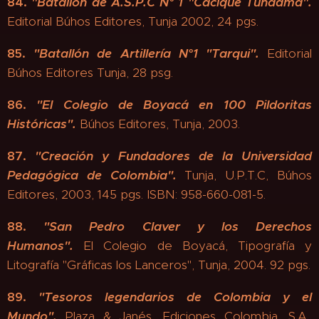
84.
"
Batallón de A.S.P.C N° 1 "Cacique Tundama".
Editorial Búhos Editores, Tunja 2002, 24 pgs.
85.
"
Batallón de Artillería N°1 "Tarqui".
Editorial
Búhos Editores Tunja, 28 psg.
86.
"
El Colegio de Boyacá en 100 Pildoritas
Históricas".
Búhos Editores, Tunja, 2003.
87.
"
Creación y Fundadores de la Universidad
Pedagógica de Colombia".
Tunja, U.P.T.C, Búhos
Editores, 2003, 145 pgs. ISBN: 958-660-081-5.
88.
"
San Pedro Claver y los Derechos
Humanos".
El Colegio de Boyacá, Tipografía y
Litografía "Gráficas los Lanceros", Tunja, 2004. 92 pgs.
89.
"
Tesoros legendarios de Colombia y el
Mundo"
.
Plaza & Janés, Ediciones Colombia, S.A.,