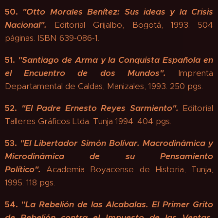
50.
"
Otto Morales Benítez: Sus ideas y la Crisis
Nacional".
Editorial Grijalbo, Bogotá, 1993. 504
páginas. ISBN 639-086-1.
51.
"
Santiago de Arma y la Conquista Española en
el Encuentro de dos Mundos".
Imprenta
Departamental de Caldas, Manizales, 1993. 250 pgs.
52.
"El Padre Ernesto Reyes Sarmiento".
Editorial
Talleres Gráficos Ltda. Tunja 1994. 404 pgs.
53.
"
El Libertador Simón Bolívar. Macrodinámica y
Microdinámica de su Pensamiento
Político"
.
Academia Boyacense de Historia, Tunja,
1995. 118 pgs.
54. "
La Rebelión de las Alcabalas. El Primer Grito
de Rebelión contra el Impuesto de las Ventas.